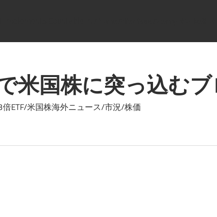
hat implements Countable in
/home/dfentqqq/zenryoku-beikok
で米国株に突っ込むブ
ETF/米国株海外ニュース/市況/株価