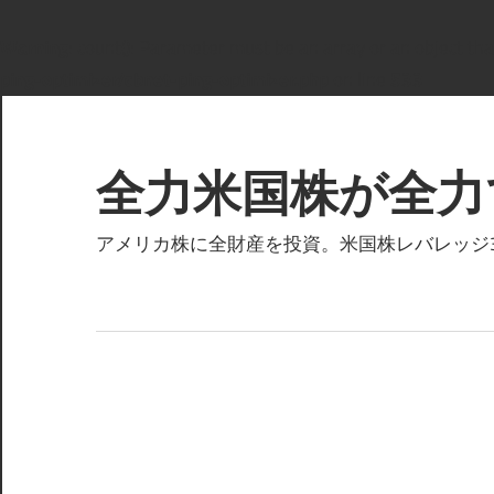
Warning
: count(): Parameter must be an array or an object t
ping-optimizer/cbnet-ping-optimizer.php
on line
533
コ
ン
テ
全力米国株が全力
ン
ツ
アメリカ株に全財産を投資。米国株レバレッジ3倍
へ
ス
キ
ッ
プ