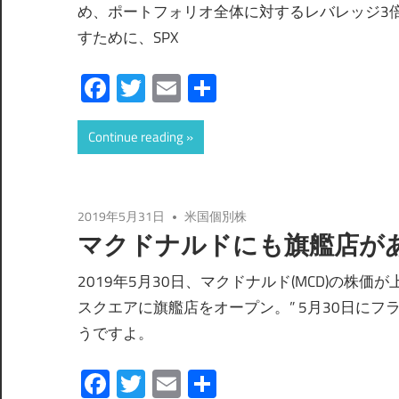
め、ポートフォリオ全体に対するレバレッジ3倍E
すために、SPX
Facebook
Twitter
Email
共
有
Continue reading
2019年5月31日
米国個別株
マクドナルドにも旗艦店が
2019年5月30日、マクドナルド(MCD)の株
スクエアに旗艦店をオープン。” 5月30日に
うですよ。
Facebook
Twitter
Email
共