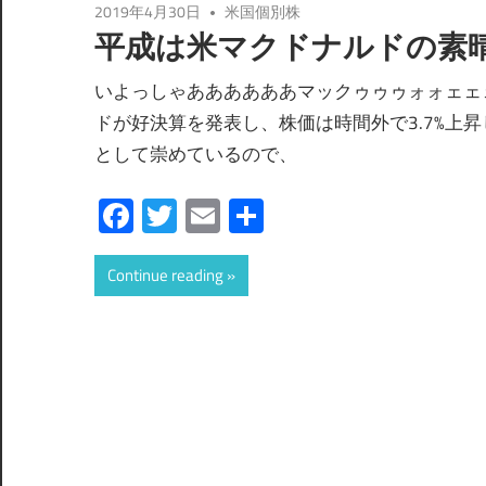
2019年4月30日
米国個別株
平成は米マクドナルドの素
いよっしゃああああああマックゥゥゥォォェェェ
ドが好決算を発表し、株価は時間外で3.7%上
として崇めているので、
Facebook
Twitter
Email
共
有
Continue reading