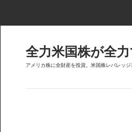
Warning
: count(): Parameter must be an array or an object t
ping-optimizer/cbnet-ping-optimizer.php
on line
533
コ
ン
テ
全力米国株が全力
ン
ツ
アメリカ株に全財産を投資。米国株レバレッジ3倍
へ
ス
キ
ッ
プ