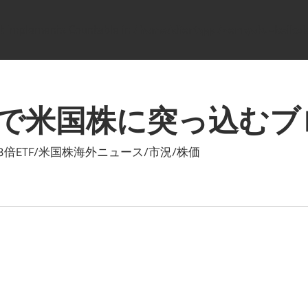
hat implements Countable in
/home/dfentqqq/zenryoku-beikok
で米国株に突っ込むブ
ETF/米国株海外ニュース/市況/株価