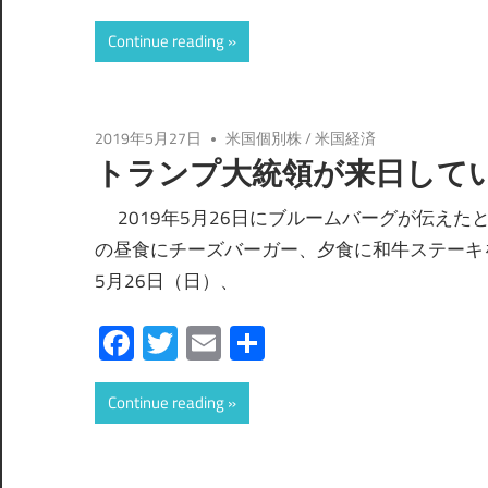
有
Continue reading
2019年5月27日
米国個別株
/
米国経済
トランプ大統領が来日して
2019年5月26日にブルームバーグが伝えた
の昼食にチーズバーガー、夕食に和牛ステーキ
5月26日（日）、
Facebook
Twitter
Email
共
有
Continue reading