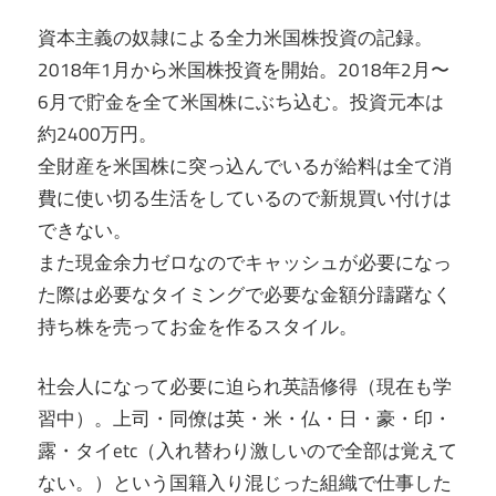
資本主義の奴隷による全力米国株投資の記録。
2018年1月から米国株投資を開始。2018年2月〜
6月で貯金を全て米国株にぶち込む。投資元本は
約2400万円。
全財産を米国株に突っ込んでいるが給料は全て消
費に使い切る生活をしているので新規買い付けは
できない。
また現金余力ゼロなのでキャッシュが必要になっ
た際は必要なタイミングで必要な金額分躊躇なく
持ち株を売ってお金を作るスタイル。
社会人になって必要に迫られ英語修得（現在も学
習中）。上司・同僚は英・米・仏・日・豪・印・
露・タイetc（入れ替わり激しいので全部は覚えて
ない。）という国籍入り混じった組織で仕事した