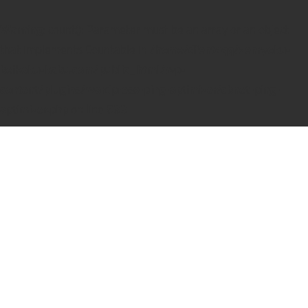
Warning
: count(): Parameter must be an array or an object
that implements Countable in
/home/dfentqqq/zenryoku-
beikoku-kabu.com/public_html/wp-
content/plugins/wordpress-ping-optimizer/cbnet-ping-
optimizer.php
on line
533
コ
ン
テ
ン
ツ
へ
ス
キ
ッ