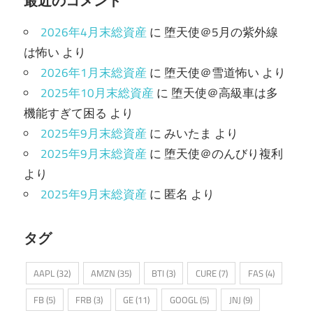
最近のコメント
2026年4月末総資産
に
堕天使＠5月の紫外線
は怖い
より
2026年1月末総資産
に
堕天使＠雪道怖い
より
2025年10月末総資産
に
堕天使＠高級車は多
機能すぎて困る
より
2025年9月末総資産
に
みいたま
より
2025年9月末総資産
に
堕天使＠のんびり複利
より
2025年9月末総資産
に
匿名
より
タグ
AAPL
(32)
AMZN
(35)
BTI
(3)
CURE
(7)
FAS
(4)
FB
(5)
FRB
(3)
GE
(11)
GOOGL
(5)
JNJ
(9)