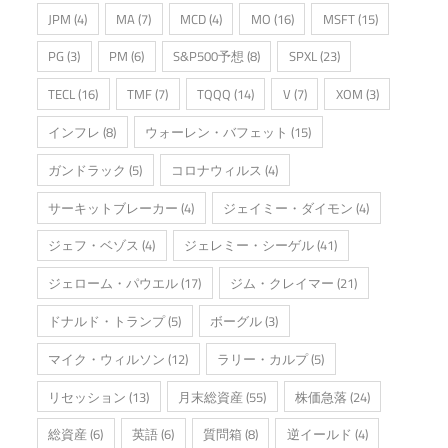
JPM
(4)
MA
(7)
MCD
(4)
MO
(16)
MSFT
(15)
PG
(3)
PM
(6)
S&P500予想
(8)
SPXL
(23)
TECL
(16)
TMF
(7)
TQQQ
(14)
V
(7)
XOM
(3)
インフレ
(8)
ウォーレン・バフェット
(15)
ガンドラック
(5)
コロナウィルス
(4)
サーキットブレーカー
(4)
ジェイミー・ダイモン
(4)
ジェフ・ベゾス
(4)
ジェレミー・シーゲル
(41)
ジェローム・パウエル
(17)
ジム・クレイマー
(21)
ドナルド・トランプ
(5)
ボーグル
(3)
マイク・ウィルソン
(12)
ラリー・カルプ
(5)
リセッション
(13)
月末総資産
(55)
株価急落
(24)
総資産
(6)
英語
(6)
質問箱
(8)
逆イールド
(4)