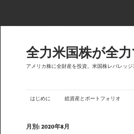
Warning
: count(): Parameter must be an array or an object t
ping-optimizer/cbnet-ping-optimizer.php
on line
533
コ
ン
テ
全力米国株が全力
ン
ツ
アメリカ株に全財産を投資。米国株レバレッジ3倍
へ
ス
キ
はじめに
総資産とポートフォリオ
ッ
プ
月別: 2020年8月