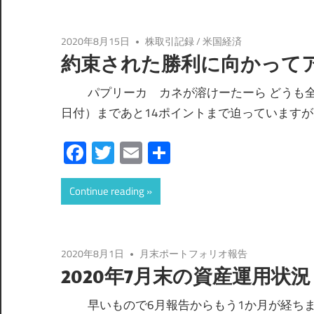
2020年8月15日
株取引記録
/
米国経済
約束された勝利に向かって
パプリーカ カネが溶けーたーら どうも全力米
日付）まであと14ポイントまで迫っています
Facebook
Twitter
Email
共
有
Continue reading
2020年8月1日
月末ポートフォリオ報告
2020年7月末の資産運用状況
早いもので6月報告からもう1か月が経ちまし