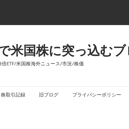
hat implements Countable in
/home/dfentqqq/zenryoku-beikok
で米国株に突っ込むブ
ETF/米国株海外ニュース/市況/株価
株取引記録
旧ブログ
プライバシーポリシー