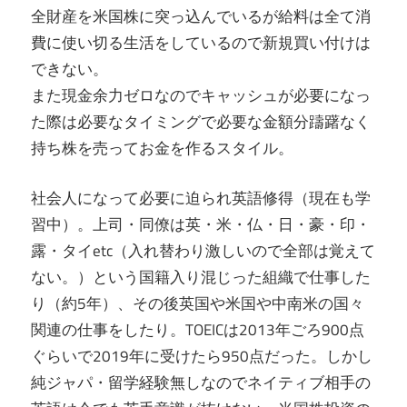
全財産を米国株に突っ込んでいるが給料は全て消
費に使い切る生活をしているので新規買い付けは
できない。
また現金余力ゼロなのでキャッシュが必要になっ
た際は必要なタイミングで必要な金額分躊躇なく
持ち株を売ってお金を作るスタイル。
社会人になって必要に迫られ英語修得（現在も学
習中）。上司・同僚は英・米・仏・日・豪・印・
露・タイetc（入れ替わり激しいので全部は覚えて
ない。）という国籍入り混じった組織で仕事した
り（約5年）、その後英国や米国や中南米の国々
関連の仕事をしたり。TOEICは2013年ごろ900点
ぐらいで2019年に受けたら950点だった。しかし
純ジャパ・留学経験無しなのでネイティブ相手の