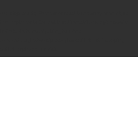
Warning
: count(): Parameter must be an array or an object
that implements Countable in
/home/dfentqqq/zenryoku-
beikoku-kabu.com/public_html/wp-
content/plugins/wordpress-ping-optimizer/cbnet-ping-
optimizer.php
on line
533
コ
ン
テ
ン
ツ
へ
ス
キ
ッ