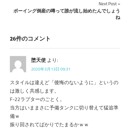
稿
Next Post
ボーイング倒産の噂って誰が流し始めたんでしょう
ナ
ね
ビ
ゲ
26件のコメント
ー
シ
堕天使
より:
2020年3月13日 09:31
ョ
ン
スタイルは違えど「後悔のないように」というの
は激しく共感します。
F-22ラプターのごとく。
当方はいままさに予備タンクに切り替えて猛追準
備ｗ
振り回されてばかりでたまるかｗｗ