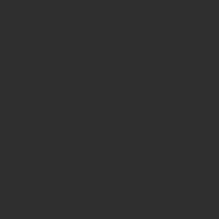
Warning
: count(): Parameter must be an array or an object
that implements Countable in
/home/dfentqqq/zenryoku-
beikoku-kabu.com/public_html/wp-
content/plugins/wordpress-ping-optimizer/cbnet-ping-
optimizer.php
on line
533