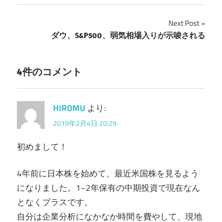
Next Post
投
ダウ、S&P500、弱気相場入りが示唆される
稿
ナ
4件のコメント
ビ
HIROMU
より:
ゲ
2019年2月4日 20:29
ー
初めまして！
シ
ョ
4年前に日本株を始めて、最近米国株を見るよう
ン
になりました。1~2年保有の中期投資で現在なん
となくプラスです。
自分は企業分析になかなか時間を費やして、現地