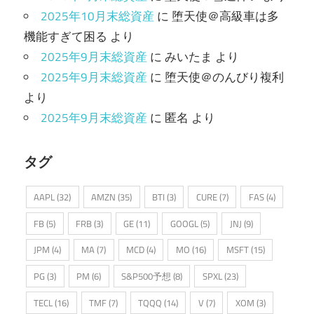
2025年10月末総資産
に
堕天使＠高級車は多
機能すぎて困る
より
2025年9月末総資産
に
みいたま
より
2025年9月末総資産
に
堕天使＠のんびり複利
より
2025年9月末総資産
に
匿名
より
タグ
AAPL
(32)
AMZN
(35)
BTI
(3)
CURE
(7)
FAS
(4)
FB
(5)
FRB
(3)
GE
(11)
GOOGL
(5)
JNJ
(9)
JPM
(4)
MA
(7)
MCD
(4)
MO
(16)
MSFT
(15)
PG
(3)
PM
(6)
S&P500予想
(8)
SPXL
(23)
TECL
(16)
TMF
(7)
TQQQ
(14)
V
(7)
XOM
(3)