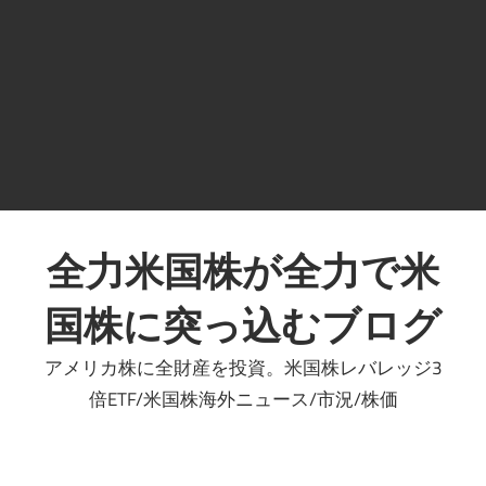
コ
ン
全力米国株が全力で米
テ
国株に突っ込むブログ
ン
ツ
アメリカ株に全財産を投資。米国株レバレッジ3
へ
倍ETF/米国株海外ニュース/市況/株価
ス
キ
ッ