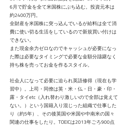
6月で貯金を全て米国株にぶち込む。投資元本は
約2400万円。
全財産を米国株に突っ込んでいるが給料は全て消
費に使い切る生活をしているので新規買い付けは
できない。
また現金余力ゼロなのでキャッシュが必要になっ
た際は必要なタイミングで必要な金額分躊躇なく
持ち株を売ってお金を作るスタイル。
社会人になって必要に迫られ英語修得（現在も学
習中）。上司・同僚は英・米・仏・日・豪・印・
露・タイetc（入れ替わり激しいので全部は覚えて
ない。）という国籍入り混じった組織で仕事した
り（約5年）、その後英国や米国や中南米の国々
関連の仕事をしたり。TOEICは2013年ごろ900点