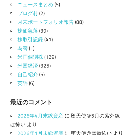
ニュースまとめ
(5)
ブログ村
(2)
月末ポートフォリオ報告
(88)
株価急落
(39)
株取引記録
(41)
為替
(1)
米国個別株
(129)
米国経済
(325)
自己紹介
(5)
英語
(6)
最近のコメント
2026年4月末総資産
に
堕天使＠5月の紫外線
は怖い
より
2026年1月末総資産
に
堕天使＠雪道怖い
より