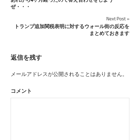
投
ぜ・・・
稿
Next Post
ナ
トランプ追加関税表明に対するウォール街の反応を
まとめておきます
ビ
ゲ
返信を残す
ー
シ
メールアドレスが公開されることはありません。
ョ
コメント
ン