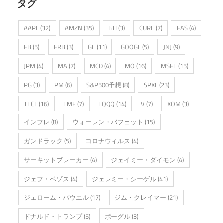
タグ
AAPL
(32)
AMZN
(35)
BTI
(3)
CURE
(7)
FAS
(4)
FB
(5)
FRB
(3)
GE
(11)
GOOGL
(5)
JNJ
(9)
JPM
(4)
MA
(7)
MCD
(4)
MO
(16)
MSFT
(15)
PG
(3)
PM
(6)
S&P500予想
(8)
SPXL
(23)
TECL
(16)
TMF
(7)
TQQQ
(14)
V
(7)
XOM
(3)
インフレ
(8)
ウォーレン・バフェット
(15)
ガンドラック
(5)
コロナウィルス
(4)
サーキットブレーカー
(4)
ジェイミー・ダイモン
(4)
ジェフ・ベゾス
(4)
ジェレミー・シーゲル
(41)
ジェローム・パウエル
(17)
ジム・クレイマー
(21)
ドナルド・トランプ
(5)
ボーグル
(3)