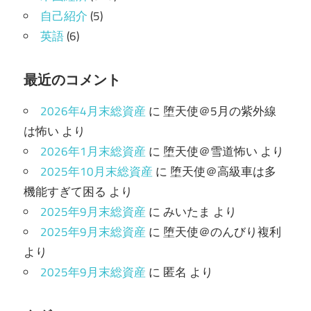
自己紹介
(5)
英語
(6)
最近のコメント
2026年4月末総資産
に
堕天使＠5月の紫外線
は怖い
より
2026年1月末総資産
に
堕天使＠雪道怖い
より
2025年10月末総資産
に
堕天使＠高級車は多
機能すぎて困る
より
2025年9月末総資産
に
みいたま
より
2025年9月末総資産
に
堕天使＠のんびり複利
より
2025年9月末総資産
に
匿名
より