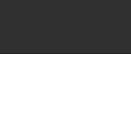
Warning
: count(): Parameter must be an array or an object
that implements Countable in
/home/dfentqqq/zenryoku-
beikoku-kabu.com/public_html/wp-
content/plugins/wordpress-ping-optimizer/cbnet-ping-
optimizer.php
on line
533
コ
ン
テ
ン
ツ
へ
ス
キ
ッ