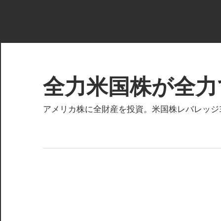
Warning
: count(): Parameter must be an array or an object t
ping-optimizer/cbnet-ping-optimizer.php
on line
533
コ
ン
テ
全力米国株が全力
ン
ツ
アメリカ株に全財産を投資。米国株レバレッジ3倍
へ
ス
キ
ッ
プ