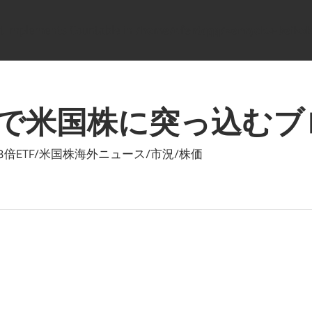
hat implements Countable in
/home/dfentqqq/zenryoku-beikok
で米国株に突っ込むブ
ETF/米国株海外ニュース/市況/株価