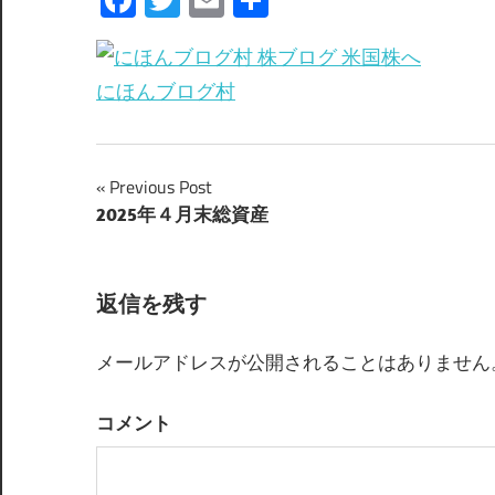
Facebook
Twitter
Email
共
有
にほんブログ村
Previous Post
投
2025年４月末総資産
稿
ナ
返信を残す
ビ
メールアドレスが公開されることはありません
ゲ
ー
コメント
シ