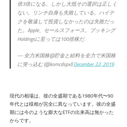
倍3倍になる。しかし大抵その選択は正しく
ない。リンチ自身も失敗している。ハイテ
クを敬遠して投資しなかったのは失敗だっ
た。Apple、セールスフォース。ブッキング
Holdingsに至っては100倍株だ.
— 全力米国株@貯金と給料を全力で米国株
に突っ込む (@komcdspxl)
December 22, 2019
現代の相場は、彼の全盛期である1980年代〜90
年代とは様相が完全に異なっています。彼の全盛
期には今のような膨大なETFの出来高は無かった
からです。