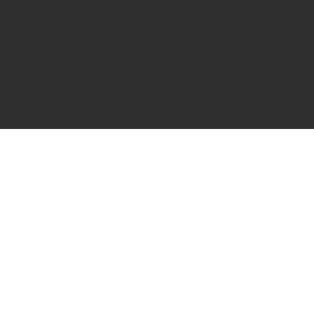
Warning
: count(): Parameter must be an array or an object
that implements Countable in
/home/dfentqqq/zenryoku-
beikoku-kabu.com/public_html/wp-
content/plugins/wordpress-ping-optimizer/cbnet-ping-
optimizer.php
on line
533
コ
ン
テ
ン
ツ
へ
ス
キ
ッ