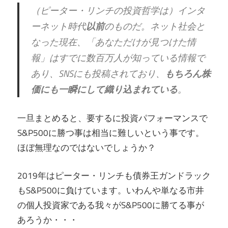
（ピーター・リンチの投資哲学は）インタ
ーネット時代
以前
のものだ。ネット社会と
なった現在、「あなただけが見つけた情
報」はすでに数百万人が知っている情報で
あり、SNSにも投稿されており、
もちろん株
価にも一瞬にして織り込まれている
。
一旦まとめると、要するに投資パフォーマンスで
S&P500に勝つ事は相当に難しいという事です。
ほぼ無理なのではないでしょうか？
2019年はピーター・リンチも債券王ガンドラック
もS&P500に負けています。いわんや単なる市井
の個人投資家である我々がS&P500に勝てる事が
あろうか・・・