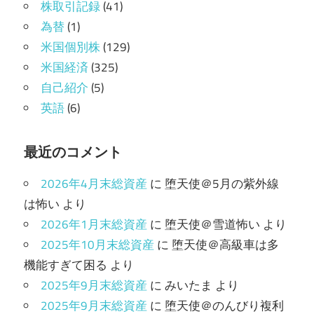
株取引記録
(41)
為替
(1)
米国個別株
(129)
米国経済
(325)
自己紹介
(5)
英語
(6)
最近のコメント
2026年4月末総資産
に
堕天使＠5月の紫外線
は怖い
より
2026年1月末総資産
に
堕天使＠雪道怖い
より
2025年10月末総資産
に
堕天使＠高級車は多
機能すぎて困る
より
2025年9月末総資産
に
みいたま
より
2025年9月末総資産
に
堕天使＠のんびり複利