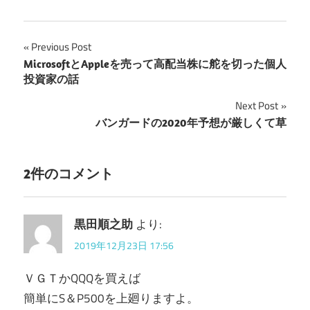
Previous Post
投
MicrosoftとAppleを売って高配当株に舵を切った個人
投資家の話
稿
Next Post
ナ
バンガードの2020年予想が厳しくて草
ビ
ゲ
2件のコメント
ー
シ
黒田順之助
より:
2019年12月23日 17:56
ョ
ン
ＶＧＴかQQQを買えば
簡単にS＆P500を上廻りますよ。