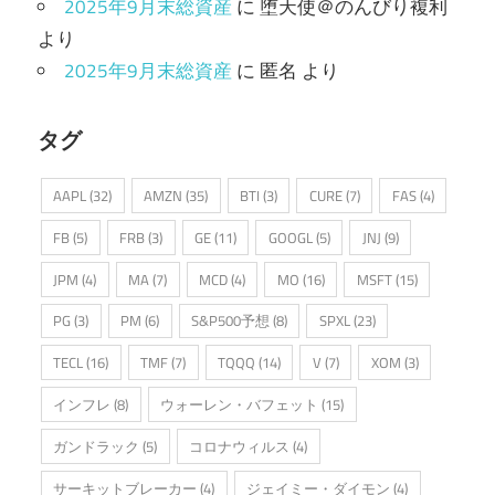
2025年9月末総資産
に
堕天使＠のんびり複利
より
2025年9月末総資産
に
匿名
より
タグ
AAPL
(32)
AMZN
(35)
BTI
(3)
CURE
(7)
FAS
(4)
FB
(5)
FRB
(3)
GE
(11)
GOOGL
(5)
JNJ
(9)
JPM
(4)
MA
(7)
MCD
(4)
MO
(16)
MSFT
(15)
PG
(3)
PM
(6)
S&P500予想
(8)
SPXL
(23)
TECL
(16)
TMF
(7)
TQQQ
(14)
V
(7)
XOM
(3)
インフレ
(8)
ウォーレン・バフェット
(15)
ガンドラック
(5)
コロナウィルス
(4)
サーキットブレーカー
(4)
ジェイミー・ダイモン
(4)