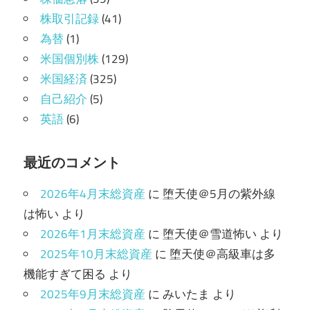
株取引記録
(41)
為替
(1)
米国個別株
(129)
米国経済
(325)
自己紹介
(5)
英語
(6)
最近のコメント
2026年4月末総資産
に
堕天使＠5月の紫外線
は怖い
より
2026年1月末総資産
に
堕天使＠雪道怖い
より
2025年10月末総資産
に
堕天使＠高級車は多
機能すぎて困る
より
2025年9月末総資産
に
みいたま
より