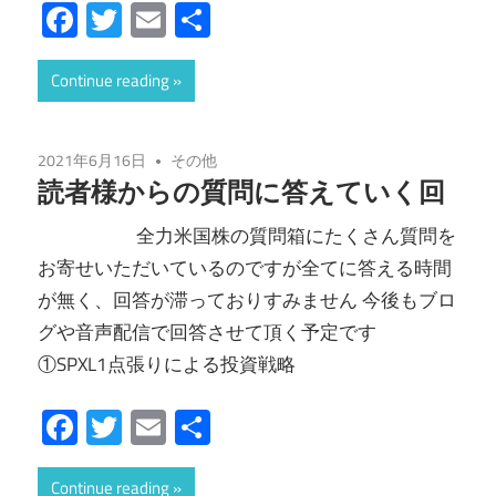
Facebook
Twitter
Email
共
有
Continue reading
2021年6月16日
その他
読者様からの質問に答えていく回
全力米国株の質問箱にたくさん質問を
お寄せいただいているのですが全てに答える時間
が無く、回答が滞っておりすみません 今後もブロ
グや音声配信で回答させて頂く予定です
①SPXL1点張りによる投資戦略
Facebook
Twitter
Email
共
有
Continue reading