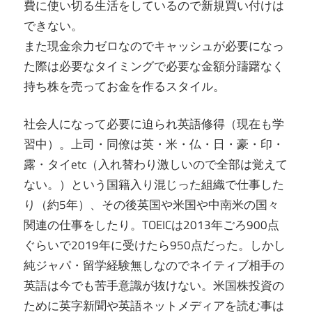
費に使い切る生活をしているので新規買い付けは
できない。
また現金余力ゼロなのでキャッシュが必要になっ
た際は必要なタイミングで必要な金額分躊躇なく
持ち株を売ってお金を作るスタイル。
社会人になって必要に迫られ英語修得（現在も学
習中）。上司・同僚は英・米・仏・日・豪・印・
露・タイetc（入れ替わり激しいので全部は覚えて
ない。）という国籍入り混じった組織で仕事した
り（約5年）、その後英国や米国や中南米の国々
関連の仕事をしたり。TOEICは2013年ごろ900点
ぐらいで2019年に受けたら950点だった。しかし
純ジャパ・留学経験無しなのでネイティブ相手の
英語は今でも苦手意識が抜けない。米国株投資の
ために英字新聞や英語ネットメディアを読む事は