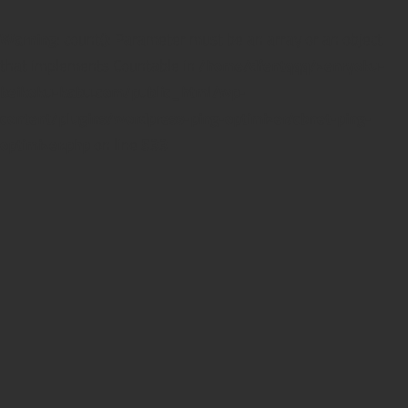
Warning
: count(): Parameter must be an array or an object
that implements Countable in
/home/dfentqqq/zenryoku-
beikoku-kabu.com/public_html/wp-
content/plugins/wordpress-ping-optimizer/cbnet-ping-
optimizer.php
on line
533