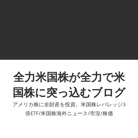
コ
ン
全力米国株が全力で米
テ
国株に突っ込むブログ
ン
ツ
アメリカ株に全財産を投資。米国株レバレッジ3
へ
倍ETF/米国株海外ニュース/市況/株価
ス
キ
ッ