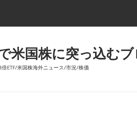
hat implements Countable in
/home/dfentqqq/zenryoku-beikok
で米国株に突っ込むブ
ETF/米国株海外ニュース/市況/株価