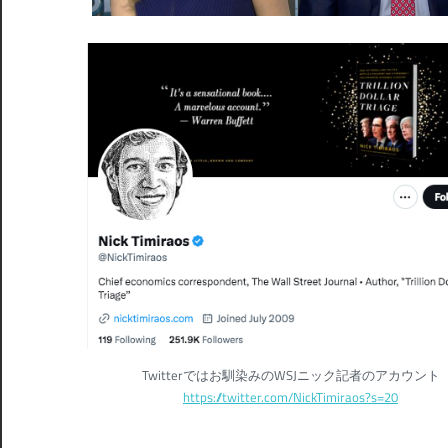
Twitterではお馴染みのWSJニック記者のアカウント
https://twitter.com/NickTimiraos?s=20