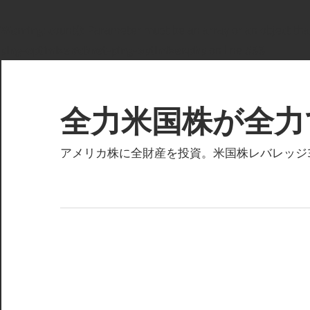
Warning
: count(): Parameter must be an array or an object t
ping-optimizer/cbnet-ping-optimizer.php
on line
533
コ
ン
テ
全力米国株が全力
ン
ツ
アメリカ株に全財産を投資。米国株レバレッジ3倍
へ
ス
キ
ッ
プ