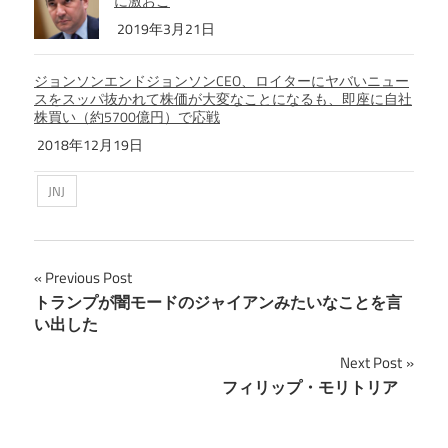
に激おこ
2019年3月21日
ジョンソンエンドジョンソンCEO、ロイターにヤバいニュー
スをスッパ抜かれて株価が大変なことになるも、即座に自社
株買い（約5700億円）で応戦
2018年12月19日
JNJ
Previous Post
投
トランプが闇モードのジャイアンみたいなことを言
い出した
稿
Next Post
ナ
フィリップ・モリトリア
ビ