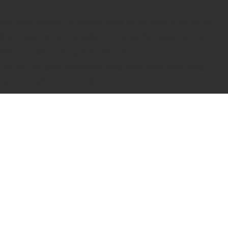
Warning
: count(): Parameter must be an array or an object
that implements Countable in
/home/dfentqqq/zenryoku-
beikoku-kabu.com/public_html/wp-
content/plugins/wordpress-ping-optimizer/cbnet-ping-
optimizer.php
on line
533
コ
ン
テ
ン
ツ
へ
ス
キ
ッ