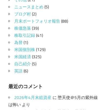
ニュースまとめ
(5)
ブログ村
(2)
月末ポートフォリオ報告
(88)
株価急落
(39)
株取引記録
(41)
為替
(1)
米国個別株
(129)
米国経済
(325)
自己紹介
(5)
英語
(6)
最近のコメント
2026年4月末総資産
に
堕天使＠5月の紫外線
は怖い
より