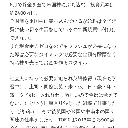
6月で貯金を全て米国株にぶち込む。投資元本は
約2400万円。
全財産を米国株に突っ込んでいるが給料は全て消
費に使い切る生活をしているので新規買い付けは
できない。
また現金余力ゼロなのでキャッシュが必要になっ
た際は必要なタイミングで必要な金額分躊躇なく
持ち株を売ってお金を作るスタイル。
社会人になって必要に迫られ英語修得（現在も学
習中）。上司・同僚は英・米・仏・日・豪・印・
露・タイetc（入れ替わり激しいので全部は覚えて
ない。）という国籍入り混じった組織で仕事した
り（約5年）、その後英国や米国や中南米の国々
関連の仕事をしたり。TOEICは2013年ごろ900点
ぐらいで2019年に受けたら950点だった。しかし