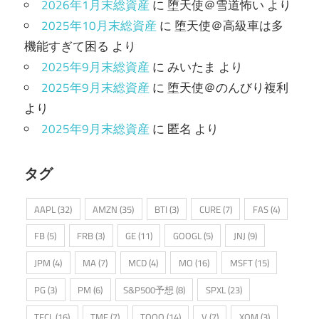
2026年1月末総資産
に
堕天使＠雪道怖い
より
2025年10月末総資産
に
堕天使＠高級車は多
機能すぎて困る
より
2025年9月末総資産
に
みいたま
より
2025年9月末総資産
に
堕天使＠のんびり複利
より
2025年9月末総資産
に
匿名
より
タグ
AAPL
(32)
AMZN
(35)
BTI
(3)
CURE
(7)
FAS
(4)
FB
(5)
FRB
(3)
GE
(11)
GOOGL
(5)
JNJ
(9)
JPM
(4)
MA
(7)
MCD
(4)
MO
(16)
MSFT
(15)
PG
(3)
PM
(6)
S&P500予想
(8)
SPXL
(23)
TECL
(16)
TMF
(7)
TQQQ
(14)
V
(7)
XOM
(3)