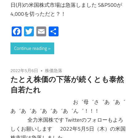
日(月)の米国株式市場は急落しました S&P500が
4,000を切っただと？！
Facebook
Twitter
Email
共
有
Continue reading
2022年5月6日
株価急落
たとえ株価の下落が続くとも泰然
自若たれ
お゛母゛さ゛あ゛あ゛
あ゛あ゛あ゛あ゛あ゛あ゛ん゛！！！
全力米国株です Twitterのフォローもよろ
しくお願いします 2022年5月5日（木）の米国
株市場は急落しました