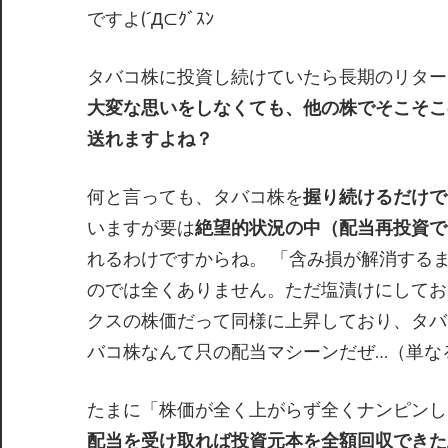
ですよ(´Д⊂ｸﾞｽﾝ
タバコ株に投資し続けていたら長期のリター
大変な思いをしなくても、他の株でそこそこ
送れますよね？
何と言っても、タバコ株を
握り続けるだけで
いますが要は
絶望的状況の中（配当再投資で
れるわけですからね。 「含み損が解消する
のでは全くありません。ただ塩漬けにしてお
クスの株価だって同様に上昇しており、タバ
バコ株なんて只の配当マシーンだぜ…（単な
たまに「株価が全く上がらず全くナンピンし
配当を受け取れば投資元本を全額回収できた