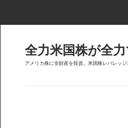
Warning
: count(): Parameter must be an array or an object t
ping-optimizer/cbnet-ping-optimizer.php
on line
533
コ
ン
テ
全力米国株が全力
ン
ツ
アメリカ株に全財産を投資。米国株レバレッジ3倍
へ
ス
キ
ッ
プ