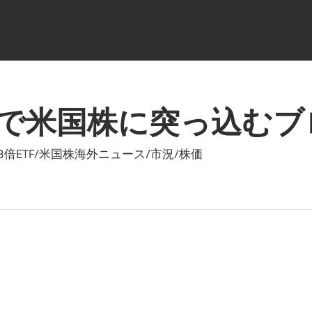
hat implements Countable in
/home/dfentqqq/zenryoku-beikok
で米国株に突っ込むブ
ETF/米国株海外ニュース/市況/株価