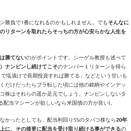
ン勝負で1番になれるのかもしれません。でも
そんなに
のリターンを取れたらそっちの方が心安らかな人生を
は勝てない
のがポイントです。シーゲル教授も述べて
）ナンピンし続けてこそ
のナンバー１リターンを得ら
まで塩漬けで長期投資すれば勝てる」などという甘いも
くだけだったらプラ転した頃には他の銘柄やインデッ
コ株はそれらの遥か足元でしょう。ナンピンしないタ
る配当マシーンが欲しいなら米国債の方が良い)。
なかったとしても、配当利回り5%のタバコ株なら
20年
上に、その後更に配当を受け取り続ける事ができる
の